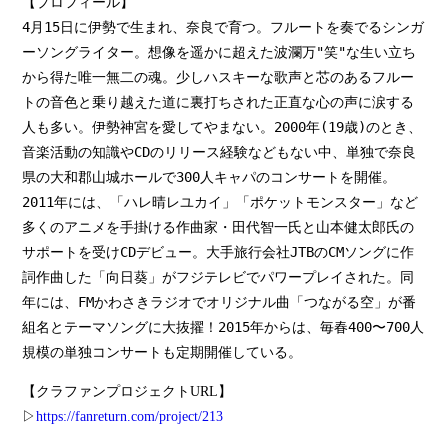
【プロフィール】

4月15日に伊勢で生まれ、奈良で育つ。フルートを奏でるシンガ
ーソングライター。想像を遥かに超えた波瀾万"笑"な生い立ち
から得た唯一無二の魂。少しハスキーな歌声と芯のあるフルー
トの音色と乗り越えた道に裏打ちされた正直な心の声に涙する
人も多い。伊勢神宮を愛してやまない。2000年(19歳)のとき、
音楽活動の知識やCDのリリース経験などもない中、単独で奈良
県の大和郡山城ホールで300人キャパのコンサートを開催。
2011年には、「ハレ晴レユカイ」「ポケットモンスター」など
多くのアニメを手掛ける作曲家・田代智一氏と山本健太郎氏の
サポートを受けCDデビュー。大手旅行会社JTBのCMソングに作
詞作曲した「向日葵」がフジテレビでパワープレイされた。同
年には、FMかわさきラジオでオリジナル曲「つながる空」が番
組名とテーマソングに大抜擢！2015年からは、毎春400〜700人
規模の単独コンサートも定期開催している。
【クラファンプロジェクトURL】
▷
https://fanreturn.com/project/213