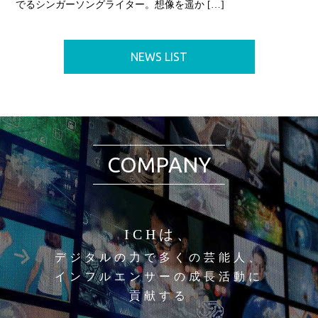
でるシンガーソングライター。想像を遥か […]
NEWS LIST
COMPANY
ICHは、
デジタルの力で多くの芸能人、
インフルエンサーの成長活動に
貢献する