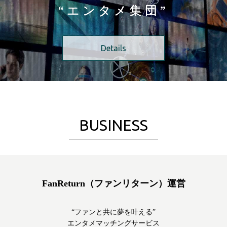
“
エ
ン
タ
メ
集
団
”
Details
BUSINESS
FanReturn（ファンリターン）運営
“ファンと共に夢を叶える”
エンタメマッチングサービス